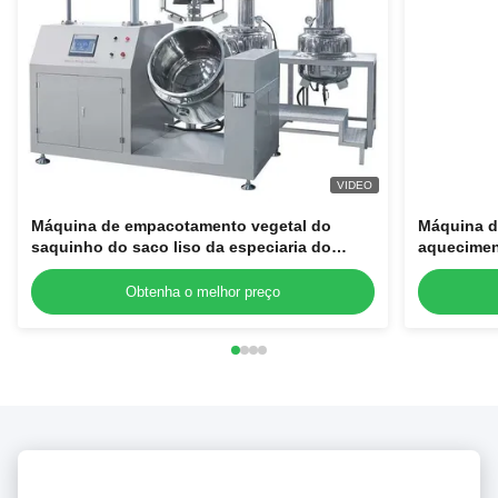
VIDEO
Máquina de empacotamento vegetal do
Máquina de
saquinho do saco liso da especiaria do
aqueciment
condimento com o saco 85
de creme 
de vácuo 
Obtenha o melhor preço