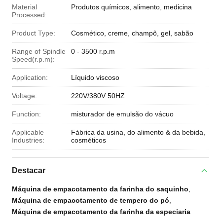
Material
Produtos químicos, alimento, medicina
Processed:
Product Type:
Cosmético, creme, champô, gel, sabão
Range of Spindle
0 - 3500 r.p.m
Speed(r.p.m):
Application:
Líquido viscoso
Voltage:
220V/380V 50HZ
Function:
misturador de emulsão do vácuo
Applicable
Fábrica da usina, do alimento & da bebida,
Industries:
cosméticos
Destacar
Máquina de empacotamento da farinha do saquinho
,
Máquina de empacotamento de tempero do pó
,
Máquina de empacotamento da farinha da especiaria