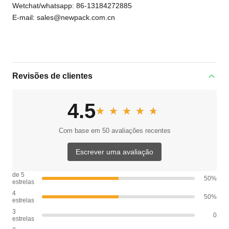
Wetchat/whatsapp: 86-13184272885
E-mail: sales@newpack.com.cn
Revisões de clientes
4.5
★★★★★
★★★★★
Com base em 50 avaliações recentes
Escrever uma avaliação
de 5
50%
estrelas
4
50%
estrelas
3
0
estrelas