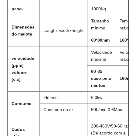
peso
1000Kg
Tamanho
Tamanh
Dimensões
mínimo
máximo
Length×width×height
do malote
60*80mm
160*20
Velocidade
Volume
velocidade
máxima
máximo
(ppm)
60-85
volume
saco pelo
160ml
(c.c)
mintue
Elétrico
6.0kw
Consumo
Consumo do ar
50L/min 0.6Mpa
200-460V/50-60Hz/N+
Dados
(De acordo com a