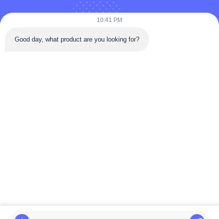
10:41 PM
Telefone: 86-180-5882-0351
Good day, what product are you looking for?
E-mail:
jane@trustar-pharma.com
Sobre nós
Eventos
perfil da empresa
Notícias
Visita à fábrica
Case
Controle de qualidade
Mapa do Site
Copyright © 2019-2026 Wenzhou Trustar Machinery Technology Co.,Ltd.