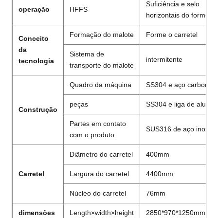
Suficiência e selo
operação
HFFS
horizontais do formulár
Formação do malote
Forme o carretel
Conceito
da
Sistema de
intermitente
tecnologia
transporte do malote
Quadro da máquina
SS304 e aço carbono
peças
SS304 e liga de alumín
Construção
Partes em contato
SUS316 de aço inoxidá
com o produto
Diâmetro do carretel
400mm
Carretel
Largura do carretel
4400mm
Núcleo do carretel
76mm
dimensões
Length×width×height
2850*970*1250mm