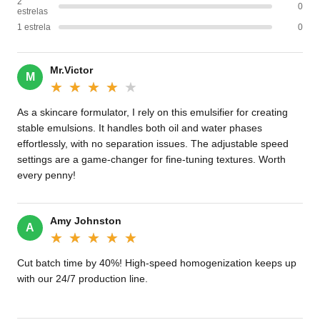
2
0
estrelas
1 estrela
0
Mr.Victor
M
★★★★★
★★★★★
As a skincare formulator, I rely on this emulsifier for creating
stable emulsions. It handles both oil and water phases
effortlessly, with no separation issues. The adjustable speed
settings are a game-changer for fine-tuning textures. Worth
every penny!
Amy Johnston
A
★★★★★
★★★★★
Cut batch time by 40%! High-speed homogenization keeps up
with our 24/7 production line.