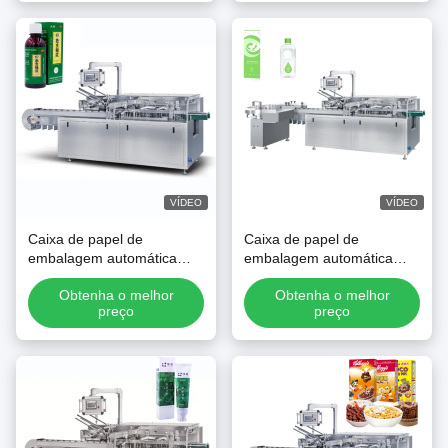
VÍDEO
VÍDEO
Caixa de papel de
Caixa de papel de
embalagem automática
embalagem automática
máquina de embalagem
máquina de embalagem
Obtenha o melhor
Obtenha o melhor
automática para tubos
automática para tubos
preço
preço
cosméticos garrafas
cosméticos garrafas
frascos
frascos