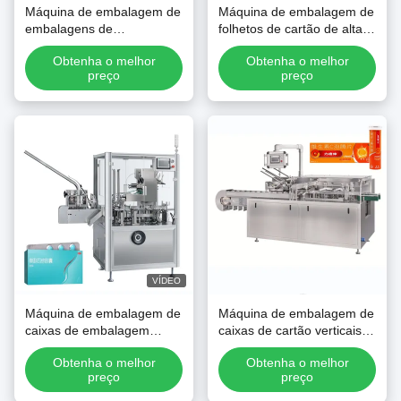
Máquina de embalagem de
Máquina de embalagem de
embalagens de
folhetos de cartão de alta
embalagens de
velocidade
Obtenha o melhor
Obtenha o melhor
embalagens de
preço
preço
embalagens de
embalagens de
embalagens
VÍDEO
Máquina de embalagem de
Máquina de embalagem de
caixas de embalagem
caixas de cartão verticais
automática de alta
totalmente automática para
Obtenha o melhor
Obtenha o melhor
velocidade
garrafas de tubo
preço
preço