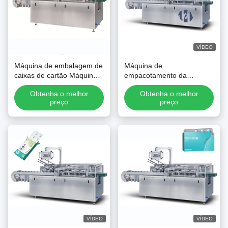
VÍDEO
Máquina de embalagem de
Máquina de
caixas de cartão Máquina
empacotamento da
de embalagem automática
embalagem da caixa da
Obtenha o melhor
Obtenha o melhor
horizontal Máquina de
caixa da máquina do pó do
preço
preço
embalagem
tecido do papel da
sobremesa do alimento
VÍDEO
VÍDEO