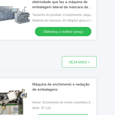
eletricidade que faz a máquina de
embalagem lateral da máscara da
máquina quatro
Tamanho do produto: Comprimento: largura do × de 80mm~200mm: 80mm-180mm (L*W)
Material da máscara: 40~80g/m2 girou o filme não tecido/pérola/rolo quente não tecido/seda
Obtenha o melhor preço
VEJA MAIS >
Máquina de enchimento e vedação
de embalagens
Nome: Enchimento de creme cosmético do tubo e máquina de selagem
Mofo: TF-120