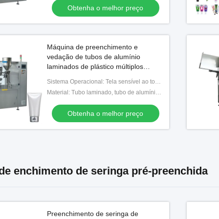
Obtenha o melhor preço
Vídeo
Máquina de preenchimento e
imento de seringa de
Máquina automática de
vedação de tubos de alumínio
a com sistema de vácuo
enchimento e tamponamento de
laminados de plástico múltiplos
ção de fluxo laminar
automáticos de alta estabilidade para
seringa de isca de gel para
Sistema Operacional: Tela sensível ao toque
venda
baratas
nha o melhor preço
Obtenha o melhor preço
Material: Tubo laminado, tubo de alumínio, tubo de plástico
Obtenha o melhor preço
de enchimento de seringa pré-preenchida
Preenchimento de seringa de