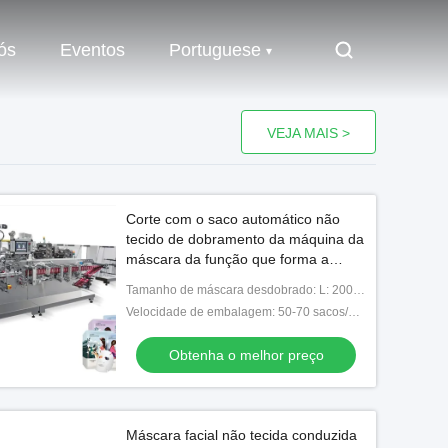
ós
Eventos
Portuguese
VEJA MAIS >
Corte com o saco automático não
tecido de dobramento da máquina da
máscara da função que forma a
máquina facial da máscara
Tamanho de máscara desdobrado: L: 200~260mm W: 200~260mm
Velocidade de embalagem: 50-70 sacos/minuto
Obtenha o melhor preço
Máscara facial não tecida conduzida