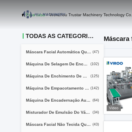
Para casa
Wenzhou Trustar Machinery Technology Co.,
TODAS AS CATEGORIAS
Máscara 
Máscara Facial Automática Que Faz A Máquina
(47)
Máquina De Selagem De Enchimento Do Tubo Macio
(102)
Máquina De Enchimento De Seringa Pré-Preenchida
(125)
Máquina De Empacotamento Molhada Das Limpezas
(142)
Máquina De Encadernação Automática
(64)
Vídeo
Misturador De Emulsão Do Vácuo
(34)
Máscara Facial Não Tecida Que Faz A Máquina
(43)