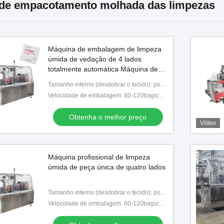
de empacotamento molhada das limpezas
Máquina de embalagem de limpeza
úmida de vedação de 4 lados
totalmente automática Máquina de
embalagem de esfregaço de álcool
Tamanho interno (desdobrar o tecido): pode ser personalizado
de saco único
Velocidade de embalagem: 60-120bags/min
Obtenha o melhor preço
Vídeo
Máquina profissional de limpeza
úmida de peça única de quatro lados
Tamanho interno (desdobrar o tecido): pode ser personalizado
Velocidade de embalagem: 60-120bags/min