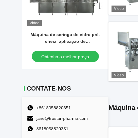
Vídeo
Vídeo
Vídeo
ro pré-
Máquina automática de
Preench
enchimento de seringa de vidro
secretári
o de
Máquina de enchimento de
e prote
seringa de gel de ácido
ço
Obtenha o melhor preço
Obte
hialurónico
Vídeo
CONTATE-NOS
Máquina 
+8618058820351
jane@trustar-pharma.com
8618058820351