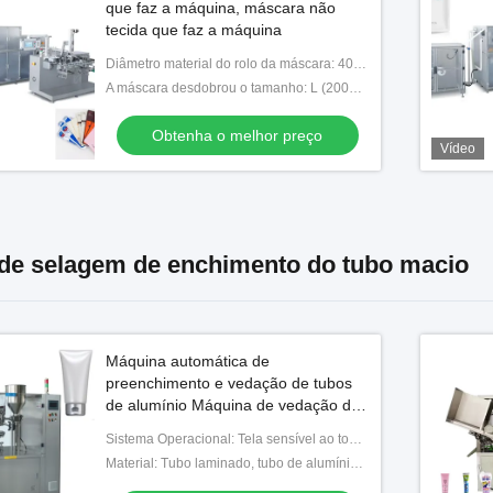
que faz a máquina, máscara não
tecida que faz a máquina
Diâmetro material do rolo da máscara: 40~80g/m2 tela do girar-laço +Polypropylene/filme não tecidos não tecidos da pérola
A máscara desdobrou o tamanho: L (200~260) mm*W (200~260) milímetros
Obtenha o melhor preço
Vídeo
de selagem de enchimento do tubo macio
Máquina automática de
preenchimento e vedação de tubos
de alumínio Máquina de vedação de
tubos metálicos
Sistema Operacional: Tela sensível ao toque
Material: Tubo laminado, tubo de alumínio, tubo de plástico