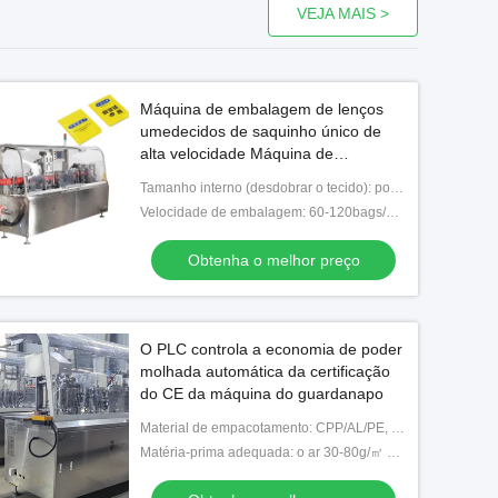
VEJA MAIS >
Máquina de embalagem de lenços
umedecidos de saquinho único de
alta velocidade Máquina de
embalagem de almofada de
Tamanho interno (desdobrar o tecido): pode ser personalizado
preparação de álcool com vedação
Velocidade de embalagem: 60-120bags/min
de quatro lados
Obtenha o melhor preço
O PLC controla a economia de poder
molhada automática da certificação
do CE da máquina do guardanapo
Material de empacotamento: CPP/AL/PE, BOPP/PE/AL/PE, PAPER/PE/AL
Matéria-prima adequada: o ar 30-80g/㎡ colocou o papel, tela não tecida do spunlace/laminagem a quente