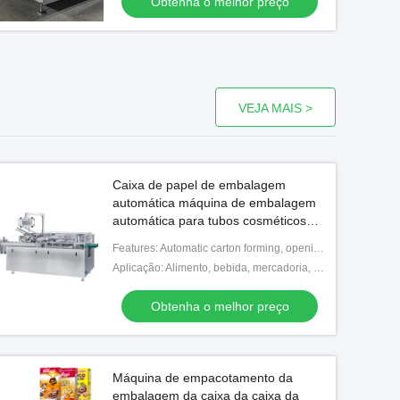
Obtenha o melhor preço
VEJA MAIS >
Caixa de papel de embalagem
automática máquina de embalagem
automática para tubos cosméticos
garrafas frascos
Features: Automatic carton forming, opening, filling, sealing, and batch number printing
Aplicação: Alimento, bebida, mercadoria, médico, química,
Obtenha o melhor preço
Máquina de empacotamento da
embalagem da caixa da caixa da