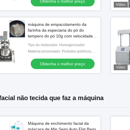
Obtenha o melhor preço
Vídeo
máquina de empacotamento da
farinha da especiaria do pó do
tempero do pó 10g com velocidade
alta da embalagem
Tipo do misturador: Homogenizador
Material processado: Produtos químicos, alimento, medicina
Obtenha o melhor preço
Vídeo
acial não tecida que faz a máquina
Máquina de enchimento facial da
máscara de Min Semi Auto Flat Bags