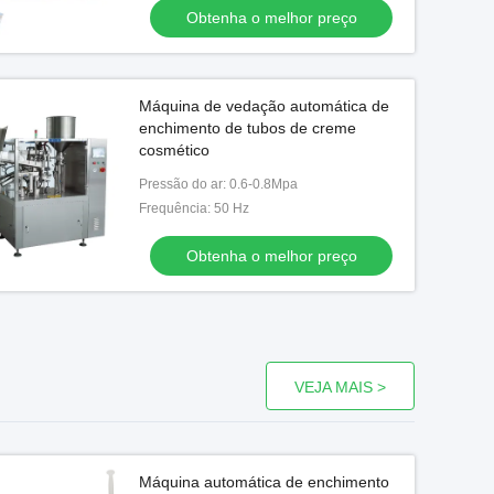
Obtenha o melhor preço
Vídeo
Máquina de vedação automática de
Venda a quente Máquina
Máquina de em
enchimento de tubos de creme
automática de preenchimento de
caixas de cartã
cosmético
tubos e creme de vedação
embalagem a
Pressão do ar: 0.6-0.8Mpa
cosmética
horizontal M
Obtenha o melhor preço
Obtenha o me
Frequência: 50 Hz
embal
Obtenha o melhor preço
VEJA MAIS >
Máquina automática de enchimento