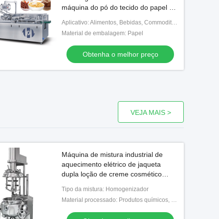
máquina do pó do tecido do papel da
sobremesa do alimento
Aplicativo: Alimentos, Bebidas, Commodities, Médicos, Químicos,
Material de embalagem: Papel
Obtenha o melhor preço
VEJA MAIS >
Máquina de mistura industrial de
aquecimento elétrico de jaqueta
dupla loção de creme cosmético
homogeneizador tanque de vácuo
Tipo da mistura: Homogenizador
emulsionante
Material processado: Produtos químicos, alimento, medicina