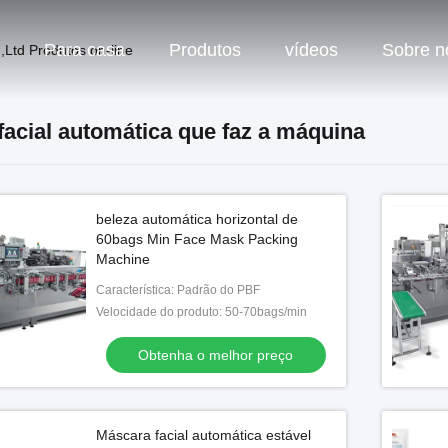
Para casa
Produtos
vídeos
Sobre n
Ltd Produtos on-line
facial automática que faz a máquina
beleza automática horizontal de
60bags Min Face Mask Packing
Machine
Característica: Padrão do PBF
Velocidade do produto: 50-70bags/min
Obtenha o melhor preço
Máscara facial automática estável