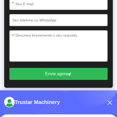
*
*
Envie agora
Trustar Machinery