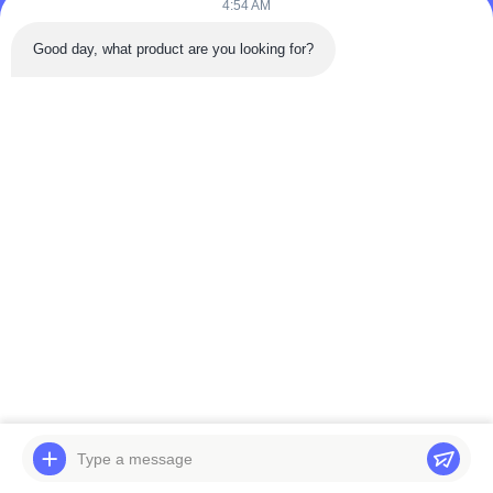
4:54 AM
Telefone: 86-180-5882-0351
Good day, what product are you looking for?
E-mail:
jane@trustar-pharma.com
Sobre nós
Eventos
perfil da empresa
Notícias
Visita à fábrica
Case
Controle de qualidade
Mapa do Site
Copyright © 2019-2026 Wenzhou Trustar Machinery Technology Co.,Ltd.
Todos os direitos reservados.