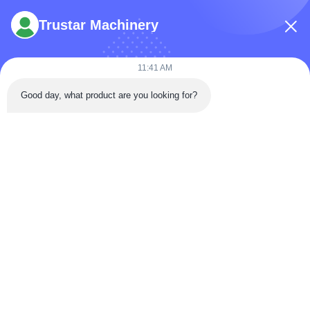
*
Trustar Machinery
*
11:41 AM
Good day, what product are you looking for?
Envie agora
Telefone: 86-180-5882-0351
E-mail:
jane@trustar-pharma.com