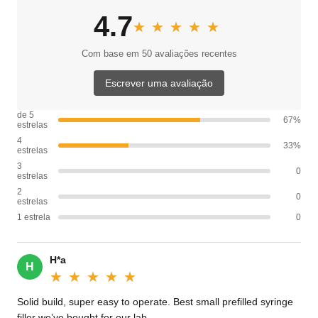
4.7
★★★★★
★★★★★
Com base em 50 avaliações recentes
Escrever uma avaliação
de 5
67%
estrelas
4
33%
estrelas
3
0
estrelas
2
0
estrelas
1 estrela
0
H*a
H
★★★★★
★★★★★
Solid build, super easy to operate. Best small prefilled syringe
filler we’ve bought for our lab.