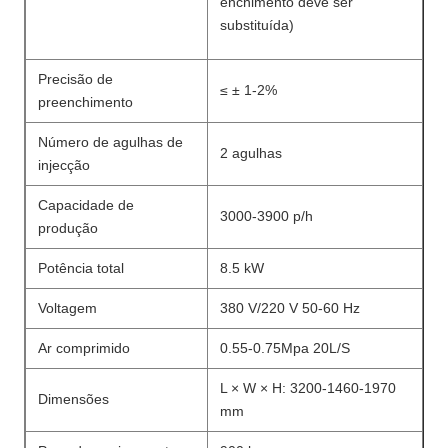
enchimento deve ser
substituída)
Precisão de
≤ ± 1-2%
preenchimento
Número de agulhas de
2 agulhas
injecção
Capacidade de
3000-3900 p/h
produção
Potência total
8.5 kW
Voltagem
380 V/220 V 50-60 Hz
Ar comprimido
0.55-0.75Mpa 20L/S
L × W × H: 3200-1460-1970
Dimensões
mm