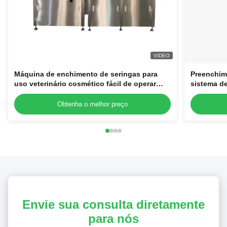
VIDEO
Máquina de enchimento de seringas para
Preenchim
uso veterinário cosmético fácil de operar
sistema de
220V Jato de seringas plásticas descartáveis
laminar
Obtenha o melhor preço
Envie sua consulta diretamente
para nós