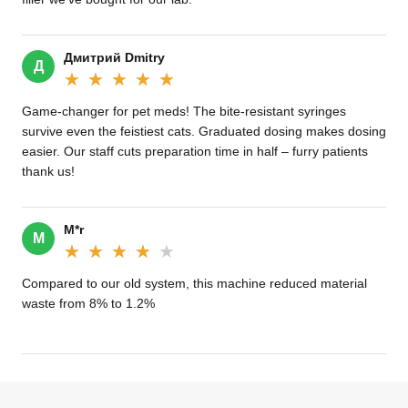
Дмитрий Dmitry
Д
★★★★★
★★★★★
Game-changer for pet meds! The bite-resistant syringes
survive even the feistiest cats. Graduated dosing makes dosing
easier. Our staff cuts preparation time in half – furry patients
thank us!
M*r
M
★★★★★
★★★★★
Compared to our old system, this machine reduced material
waste from 8% to 1.2%