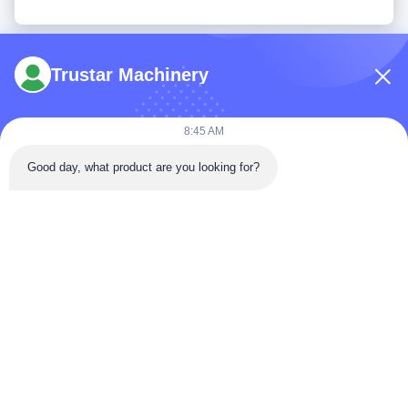
Trustar Machinery
8:45 AM
Telefone: 86-180-5882-0351
Good day, what product are you looking for?
E-mail:
jane@trustar-pharma.com
Sobre nós
Eventos
perfil da empresa
Notícias
Visita à fábrica
Case
Controle de qualidade