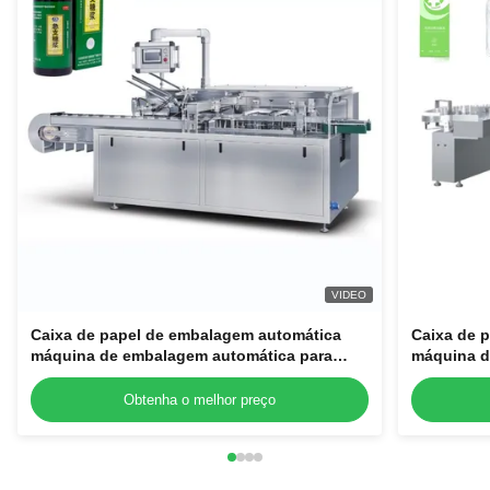
VIDEO
Caixa de papel de embalagem automática
Caixa de 
máquina de embalagem automática para
máquina d
tubos cosméticos garrafas frascos
tubos cosm
Obtenha o melhor preço