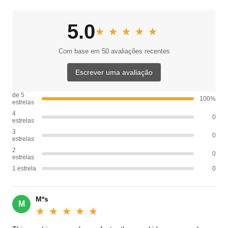
5.0
★★★★★
★★★★★
Com base em 50 avaliações recentes
Escrever uma avaliação
de 5
100%
estrelas
4
0
estrelas
3
0
estrelas
2
0
estrelas
1 estrela
0
M*s
M
★★★★★
★★★★★