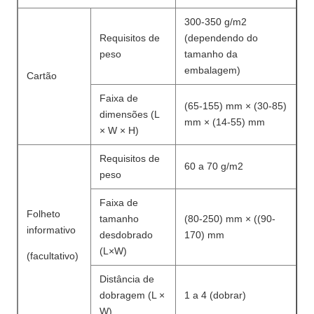
300-350 g/m2
Requisitos de
(dependendo do
peso
tamanho da
embalagem)
Cartão
Faixa de
(65-155) mm × (30-85)
dimensões (L
mm × (14-55) mm
× W × H)
Requisitos de
60 a 70 g/m2
peso
Faixa de
Folheto
tamanho
(80-250) mm × ((90-
informativo
desdobrado
170) mm
(L×W)
(facultativo)
Distância de
dobragem (L ×
1 a 4 (dobrar)
W)