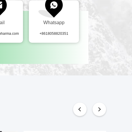
ail
Whatsapp
-pharma.com
+8618058820351