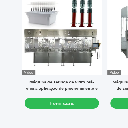
Vídeo
Vídeo
 pré-
Máquina automática de enchimento
Pre
mento e
de seringa de vidro Máquina de
secret
enchimento de seringa de gel de
p
ácido hialurónico
Falem agora.