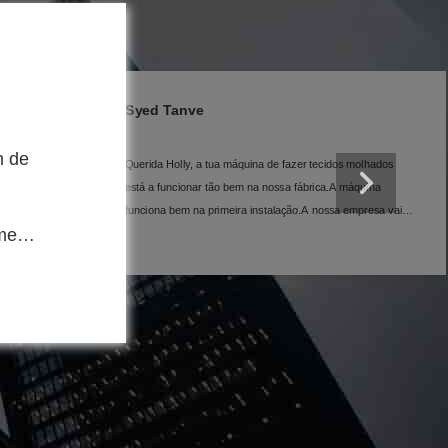
Nimra Zahoor
hados
Olá Holly, esta é a melhor máquina de cartonagem que
comprei até agora.
ina
esa vai