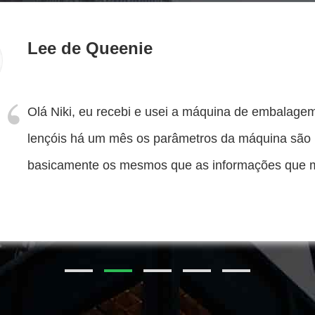
Syed Tanve
Querida Holly, a tua máquina de fazer tecidos mol
está a funcionar tão bem na nossa fábrica.A máqu
funciona bem na primeira instalação.A nossa empr
começar um novo projeto.