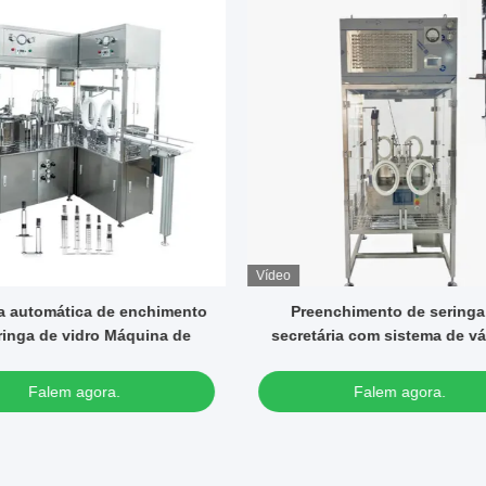
Vídeo
enchimento de seringa de
Máquina automática de ench
ária com sistema de vácuo e
tamponamento de seringa de
roteção de fluxo laminar
gel para baratas
Falem agora.
Falem agora.