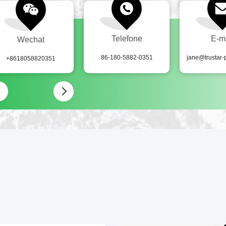
Telefone
E-m
Wechat
86-180-5882-0351
jane@trustar
+8618058820351