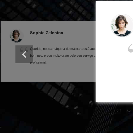
Lee de Queenie
Olá Niki, eu recebi e usei a máquina de embalagem de
lençóis há um mês os parâmetros da máquina são
basicamente os mesmos que as informações que me
deu.Você é um fabricante profissional de lenços.Esta
cooperação é muito agradável.