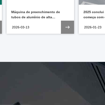
2025 conclui com sucesso, e 2026
Seringas Pre
começa com energia renovada.
Veterinária: 
Animal
2026-01-23
2026-01-22