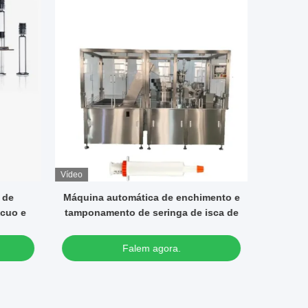
Vídeo
imento e
Venda a quente Máquina automática
Máquin
 isca de
de preenchimento de tubos e creme
car
de vedação cosmética
autom
Falem agora.