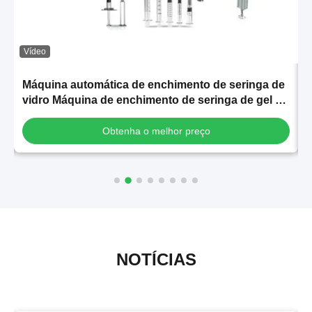
Vídeo
Máquina automática de enchimento de seringa de
vidro Máquina de enchimento de seringa de gel de
s
ácido hialurónico
Obtenha o melhor preço
NOTÍCIAS