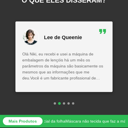
O QUE ELES DISSERAM?
Lee de Queenie
Olá Niki, eu recebi e usei a máquina de
embalagem de lençóis há um mês os
parâmetros da máquina são basicamente os
mesmos que as informações que me
deu.Você é um fabricante profissional de
lenços.Esta cooperação é muito agradável.
áscara facial da folha
Mais Produtos
Máscara não tecida que faz a máquina a visualiz