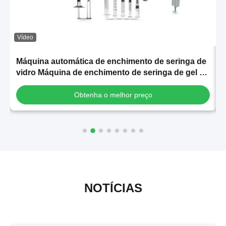
Vídeo
Máquina automática de enchimento de seringa de
vidro Máquina de enchimento de seringa de gel de
s
ácido hialurónico
Obtenha o melhor preço
NOTÍCIAS