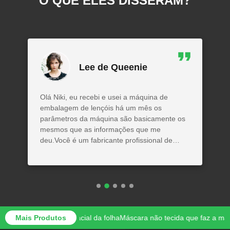
O QUE ELES DISSERAM?
Lee de Queenie
Olá Niki, eu recebi e usei a máquina de
embalagem de lençóis há um mês os
parâmetros da máquina são basicamente os
mesmos que as informações que me
deu.Você é um fabricante profissional de
lenços.Esta cooperação é muito agradável.
máscara facial da folha
Mais Produtos
Máscara não tecida que faz a máquina a visuali