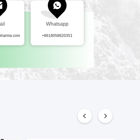
ail
Whatsapp
-pharma.com
+8618058820351