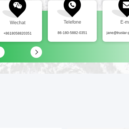
Telefone
E-m
Wechat
86-180-5882-0351
jane@trustar
+8618058820351