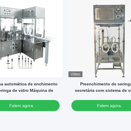
Vídeo
enchimento de seringa de
Máquina automática de ench
ária com sistema de vácuo e
tamponamento de seringa de
roteção de fluxo laminar
gel para baratas
Falem agora.
Falem agora.