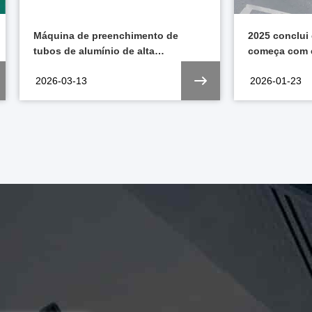
2025 conclui com sucesso, e 2026
Seringas Pre
começa com energia renovada.
Veterinária: 
Animal
2026-01-23
2026-01-22