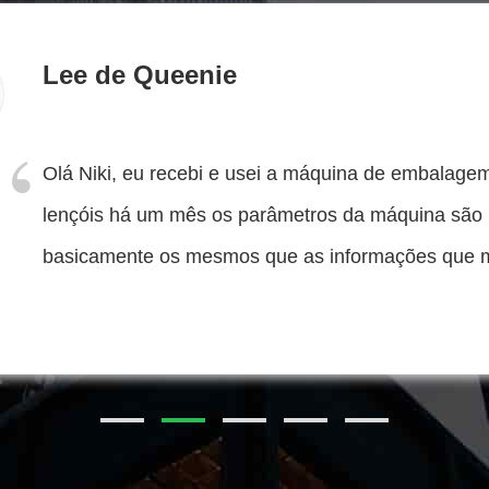
Syed Tanve
Querida Holly, a tua máquina de fazer tecidos mol
está a funcionar tão bem na nossa fábrica.A máqu
funciona bem na primeira instalação.A nossa empr
começar um novo projeto.