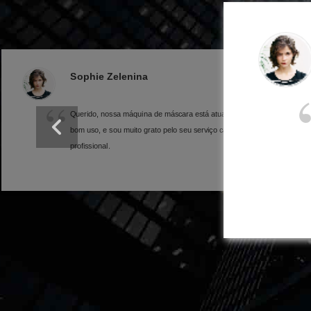
Lee de Queenie
Olá Niki, eu recebi e usei a máquina de embalagem de
lençóis há um mês os parâmetros da máquina são
basicamente os mesmos que as informações que me
deu.Você é um fabricante profissional de lenços.Esta
cooperação é muito agradável.