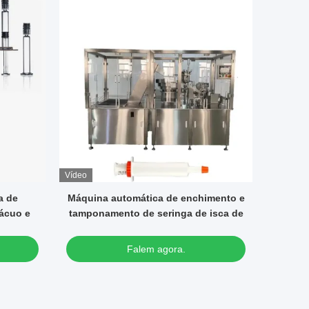
Vídeo
imento e
Venda a quente Máquina automática
Máquin
 isca de
de preenchimento de tubos e creme
car
de vedação cosmética
autom
Falem agora.