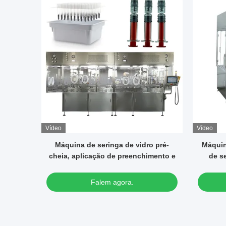
Vídeo
Vídeo
 pré-
Máquina automática de enchimento
Pre
mento e
de seringa de vidro Máquina de
secret
enchimento de seringa de gel de
p
ácido hialurónico
Falem agora.