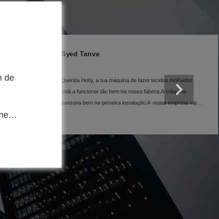
Nimra Zahoor
hados
Olá Holly, esta é a melhor máquina de cartonagem que
comprei até agora.
ina
esa vai