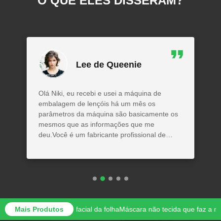
O QUE ELES DISSERAM?
Lee de Queenie
Olá Niki, eu recebi e usei a máquina de
embalagem de lençóis há um mês os
parâmetros da máquina são basicamente os
mesmos que as informações que me
deu.Você é um fabricante profissional de
lenços.Esta cooperação é muito agradável.
a máscara facial da folha
Mais Produtos
Máscara não tecida que faz a máquina a visua