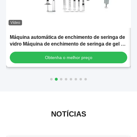
Vídeo
Máquina automática de enchimento de seringa de
vidro Máquina de enchimento de seringa de gel de
s
ácido hialurónico
Obtenha o melhor preço
NOTÍCIAS